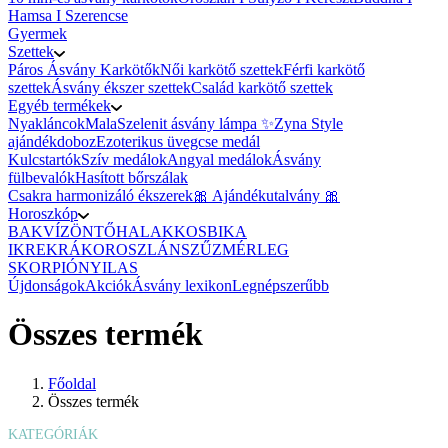
Hamsa I Szerencse
Gyermek
Szettek
Páros Ásvány Karkötők
Női karkötő szettek
Férfi karkötő
szettek
Ásvány ékszer szettek
Család karkötő szettek
Egyéb termékek
Nyakláncok
Mala
Szelenit ásvány lámpa ✨
Zyna Style
ajándékdoboz
Ezoterikus üvegcse medál
Kulcstartók
Szív medálok
Angyal medálok
Ásvány
fülbevalók
Hasított bőrszálak
Csakra harmonizáló ékszerek
🎀 Ajándékutalvány 🎀
Horoszkóp
BAK
VÍZÖNTŐ
HALAK
KOS
BIKA
IKREK
RÁK
OROSZLÁN
SZŰZ
MÉRLEG
SKORPIÓ
NYILAS
Újdonságok
Akciók
Ásvány lexikon
Legnépszerűbb
Összes termék
Főoldal
Összes termék
KATEGÓRIÁK