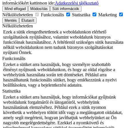
információkért kattintson ide:
Adatkezelési tájékoztató
Mind elfogad
Módosítás
Süti információk
Nélkülözhetetlen
Funkcionális
Statisztika
Marketing
Mentés
Elutasít
Nélkülözhetetlen
Ezek a sütik elengedhetetlenek a weboldalunkon elérhető
szolgáltatások nyújtásához, valamint weboldalunk bizonyos
funkcióinak használatához. A feltétlenül szükséges sütik használata
nélkül weboldalunkon nem tudunk bizonyos szolgáltatásokat
nyújtani Önnek.
Funkcionális
Ezeket a sütiket arra használjuk, hogy személyre szabottabb
élményt nyújtsunk weboldalunkon, és hogy az oldal rögzítse a
webhelyünk használata során tett döntéseket. Például arra
használhatunk funkcionális sütiket, hogy emlékezzünk a nyelvi
beállításokra, vagy a bejelentkezési adataira.
Statisztika
Ezeket a sütiket arra használjuk, hogy információkat gyűjtsünk
weboldalunk forgalmáról és látogatóiról, webhelyünk
használatának elemzéséhez. Például ezek a sütik nyomon
követhetik a webhelyen töltött időt vagy a meglátogatott oldalakat,
amely segít megérteni, hogyan javíthatjuk webhelyünket az Ön
nagyobb megelégedettségére. Ezekkel a nyomkövető és
teljesítménnyel kapcsolatos sütikkel összegyűjtött információk