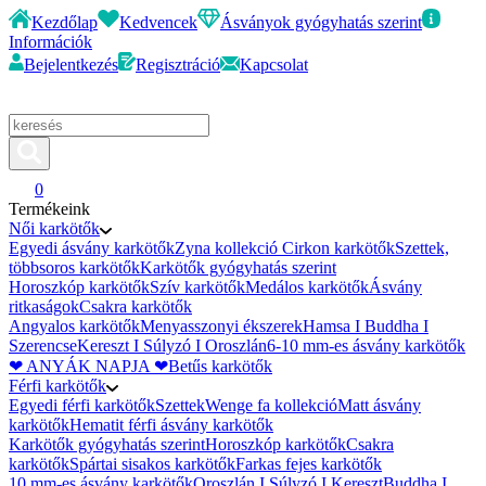
Kezdőlap
Kedvencek
Ásványok gyógyhatás szerint
Információk
Bejelentkezés
Regisztráció
Kapcsolat
0
Termékeink
Női karkötők
Egyedi ásvány karkötők
Zyna kollekció
Cirkon karkötők
Szettek,
többsoros karkötők
Karkötők gyógyhatás szerint
Horoszkóp karkötők
Szív karkötők
Medálos karkötők
Ásvány
ritkaságok
Csakra karkötők
Angyalos karkötők
Menyasszonyi ékszerek
Hamsa I Buddha I
Szerencse
Kereszt I Súlyzó I Oroszlán
6-10 mm-es ásvány karkötők
❤ ANYÁK NAPJA ❤
Betűs karkötők
Férfi karkötők
Egyedi férfi karkötők
Szettek
Wenge fa kollekció
Matt ásvány
karkötők
Hematit férfi ásvány karkötők
Karkötők gyógyhatás szerint
Horoszkóp karkötők
Csakra
karkötők
Spártai sisakos karkötők
Farkas fejes karkötők
10 mm-es ásvány karkötők
Oroszlán I Súlyzó I Kereszt
Buddha I