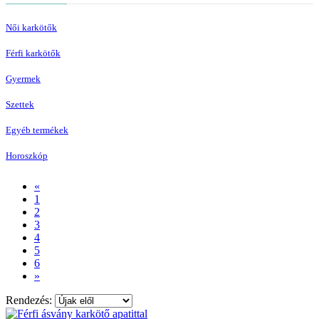
Női karkötők
Férfi karkötők
Gyermek
Szettek
Egyéb termékek
Horoszkóp
«
1
2
3
4
5
6
»
Rendezés: