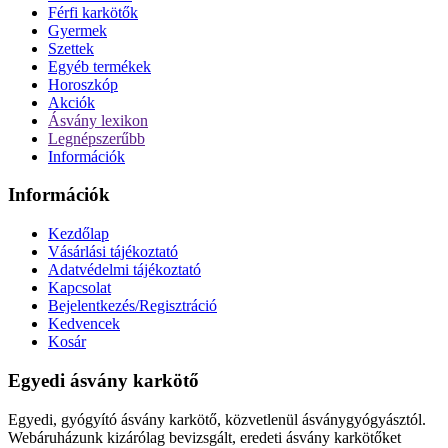
Férfi karkötők
Gyermek
Szettek
Egyéb termékek
Horoszkóp
Akciók
Ásvány lexikon
Legnépszerűbb
Információk
Információk
Kezdőlap
Vásárlási tájékoztató
Adatvédelmi tájékoztató
Kapcsolat
Bejelentkezés/Regisztráció
Kedvencek
Kosár
Egyedi ásvány karkötő
Egyedi, gyógyító ásvány karkötő, közvetlenül ásványgyógyásztól.
Webáruházunk kizárólag bevizsgált, eredeti ásvány karkötőket