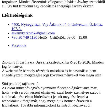
forgalmaz. Minden ékszerünk válogatott, hibátlan ásvány szemekből
áll, így tud létrejönni egy csodálatos energiájú ásvány ékszer.
Elérhetőségeink
4400, Nyíregyháza, Vay Ádám krt 4-6. Univerzum Üzletház
107/A.
asvanykarkotok@gmail.com
+36 30 749 1130
Hétfő - Csütörtök: 09:00 - 15:00
Facebook
Zsögöny Fruzsina e.v.
Asvanykarkotok.hu ©
2015-2026. Minden
jog fennartva.
A webáruház bármely részének másolása és felhasználása nem
engedélyezett, megszegése jogi következményeket von maga után!
Süti (cookie) tájékoztató
Az oldal sütiket és egyéb nyomkövető technológiákat alkalmaz,
hogy javítsa a böngészési élményét, azzal hogy személyre szabott
tartalmakat és célzott hirdetéseket jelenít meg, és elemzi a
weboldalunk forgalmát, hogy megtudjuk honnan érkeztek a
látogatóink. További információkért kattintson ide:
További