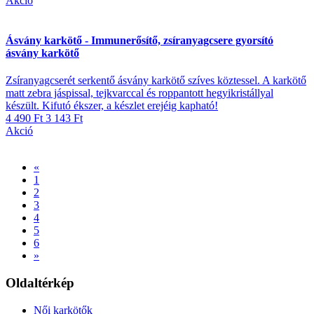
Akció
Ásvány karkötő - Immunerősítő, zsíranyagcsere gyorsító
ásvány karkötő
Zsíranyagcserét serkentő ásvány karkötő szíves köztessel. A karkötő
matt zebra jáspissal, tejkvarccal és roppantott hegyikristállyal
készült. Kifutó ékszer, a készlet erejéig kapható!
4 490 Ft
3 143 Ft
Akció
«
1
2
3
4
5
6
»
Oldaltérkép
Női karkötők