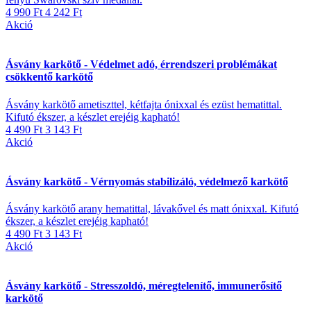
4 990 Ft
4 242 Ft
Akció
Ásvány karkötő - Védelmet adó, érrendszeri problémákat
csökkentő karkötő
Ásvány karkötő ametiszttel, kétfajta ónixxal és ezüst hematittal.
Kifutó ékszer, a készlet erejéig kapható!
4 490 Ft
3 143 Ft
Akció
Ásvány karkötő - Vérnyomás stabilizáló, védelmező karkötő
Ásvány karkötő arany hematittal, lávakővel és matt ónixxal. Kifutó
ékszer, a készlet erejéig kapható!
4 490 Ft
3 143 Ft
Akció
Ásvány karkötő - Stresszoldó, méregtelenítő, immunerősítő
karkötő