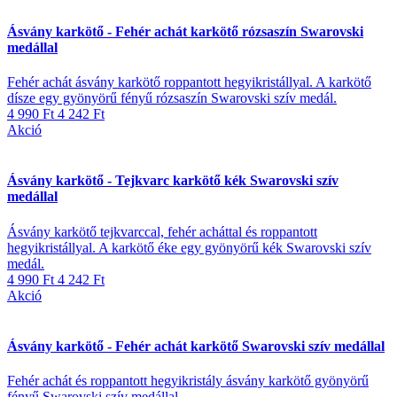
Ásvány karkötő - Fehér achát karkötő rózsaszín Swarovski
medállal
Fehér achát ásvány karkötő roppantott hegyikristállyal. A karkötő
dísze egy gyönyörű fényű rózsaszín Swarovski szív medál.
4 990 Ft
4 242 Ft
Akció
Ásvány karkötő - Tejkvarc karkötő kék Swarovski szív
medállal
Ásvány karkötő tejkvarccal, fehér acháttal és roppantott
hegyikristállyal. A karkötő éke egy gyönyörű kék Swarovski szív
medál.
4 990 Ft
4 242 Ft
Akció
Ásvány karkötő - Fehér achát karkötő Swarovski szív medállal
Fehér achát és roppantott hegyikristály ásvány karkötő gyönyörű
fényű Swarovski szív medállal.