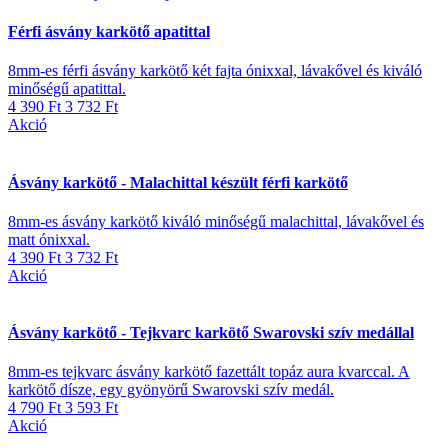
Férfi ásvány karkötő apatittal
8mm-es férfi ásvány karkötő két fajta ónixxal, lávakővel és kiváló
minőségű apatittal.
4 390 Ft
3 732 Ft
Akció
Ásvány karkötő - Malachittal készült férfi karkötő
8mm-es ásvány karkötő kiváló minőségű malachittal, lávakővel és
matt ónixxal.
4 390 Ft
3 732 Ft
Akció
Ásvány karkötő - Tejkvarc karkötő Swarovski szív medállal
8mm-es tejkvarc ásvány karkötő fazettált topáz aura kvarccal. A
karkötő dísze, egy gyönyörű Swarovski szív medál.
4 790 Ft
3 593 Ft
Akció