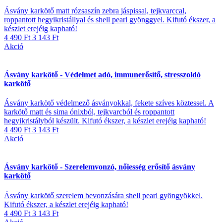
Ásvány karkötő matt rózsaszín zebra jáspissal, tejkvarccal,
roppantott hegyikristállyal és shell pearl gyönggyel. Kifutó ékszer, a
készlet erejéig kapható!
4 490 Ft
3 143 Ft
Akció
Ásvány karkötő - Védelmet adó, immunerősítő, stresszoldó
karkötő
Ásvány karkötő védelmező ásványokkal, fekete szíves köztessel. A
karkötő matt és sima ónixból, tejkvarcból és roppantott
hegyikristályból készült. Kifutó ékszer, a készlet erejéig kapható!
4 490 Ft
3 143 Ft
Akció
Ásvány karkötő - Szerelemvonzó, nőiesség erősítő ásvány
karkötő
Ásvány karkötő szerelem bevonzására shell pearl gyöngyökkel.
Kifutó ékszer, a készlet erejéig kapható!
4 490 Ft
3 143 Ft