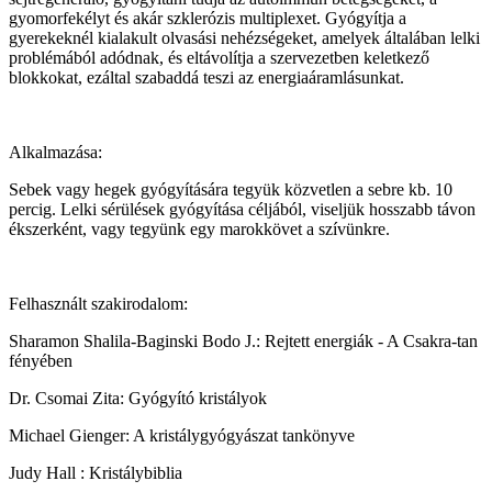
gyomorfekélyt és akár szklerózis multiplexet. Gyógyítja a
gyerekeknél kialakult olvasási nehézségeket, amelyek általában lelki
problémából adódnak, és eltávolítja a szervezetben keletkező
blokkokat, ezáltal szabaddá teszi az energiaáramlásunkat.
Alkalmazása:
Sebek vagy hegek gyógyítására tegyük közvetlen a sebre kb. 10
percig. Lelki sérülések gyógyítása céljából, viseljük hosszabb távon
ékszerként, vagy tegyünk egy marokkövet a szívünkre.
Felhasznált szakirodalom:
Sharamon Shalila-Baginski Bodo J.: Rejtett energiák - A Csakra-tan
fényében
Dr. Csomai Zita: Gyógyító kristályok
Michael Gienger: A kristálygyógyászat tankönyve
Judy Hall : Kristálybiblia