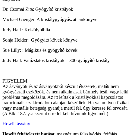
Dr. Csomai Zita: Gyógyító kristályok
Michael Gienger: A kristálygyógyászat tankönyve
Judy Hall : Kristálybiblia
Sonja Heider: Gyógyító kövek könyve
Sue Lilly: : Mágikus és gyógyító kövek
Judy Hall: Varázslatos kristályok – 300 gyógyító kristály
FIGYELEM!
Az ásványok és az ásványokból készült ékszerek, malák nem
gyógyászati eszközök, és nem alkalmasak bármely testi, vagy lelki
probléma megoldására. Az itt leírtak a kristályokkal kapcsolatos
tradícionális szakirodalom alapján készültek. Ha valamilyen fizikai
vagy mentális betegség gyanúja merül fel, úgy keresse fel orvosát.
(A Btk. 187. §-a szerint erre fel kell hívnunk figyelmét.)
Howlit ásvány
Howlit feltételezett hatása
: magnézium felszívódás, fejfájás,