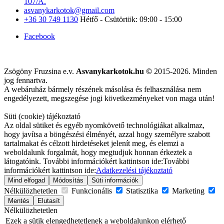
107/A.
asvanykarkotok@gmail.com
+36 30 749 1130
Hétfő - Csütörtök: 09:00 - 15:00
Facebook
Zsögöny Fruzsina e.v.
Asvanykarkotok.hu ©
2015-2026. Minden
jog fennartva.
A webáruház bármely részének másolása és felhasználása nem
engedélyezett, megszegése jogi következményeket von maga után!
Süti (cookie) tájékoztató
Az oldal sütiket és egyéb nyomkövető technológiákat alkalmaz,
hogy javítsa a böngészési élményét, azzal hogy személyre szabott
tartalmakat és célzott hirdetéseket jelenít meg, és elemzi a
weboldalunk forgalmát, hogy megtudjuk honnan érkeztek a
látogatóink. További információkért kattintson ide:
További
információkért kattintson ide:
Adatkezelési tájékoztató
Mind elfogad
Módosítás
Süti információk
Nélkülözhetetlen
Funkcionális
Statisztika
Marketing
Mentés
Elutasít
Nélkülözhetetlen
Ezek a sütik elengedhetetlenek a weboldalunkon elérhető