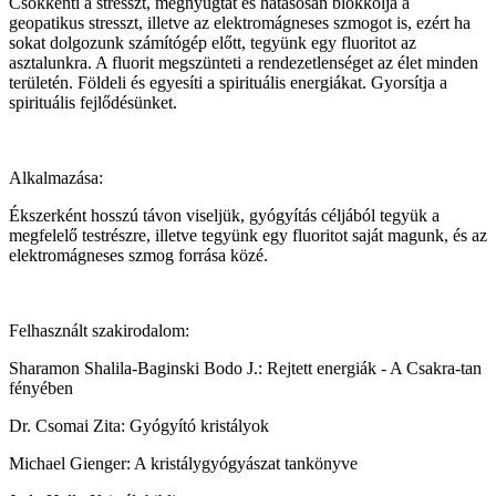
Csökkenti a stresszt, megnyugtat és hatásosan blokkolja a
geopatikus stresszt, illetve az elektromágneses szmogot is, ezért ha
sokat dolgozunk számítógép előtt, tegyünk egy fluoritot az
asztalunkra. A fluorit megszünteti a rendezetlenséget az élet minden
területén. Földeli és egyesíti a spirituális energiákat. Gyorsítja a
spirituális fejlődésünket.
Alkalmazása:
Ékszerként hosszú távon viseljük, gyógyítás céljából tegyük a
megfelelő testrészre, illetve tegyünk egy fluoritot saját magunk, és az
elektromágneses szmog forrása közé.
Felhasznált szakirodalom:
Sharamon Shalila-Baginski Bodo J.: Rejtett energiák - A Csakra-tan
fényében
Dr. Csomai Zita: Gyógyító kristályok
Michael Gienger: A kristálygyógyászat tankönyve