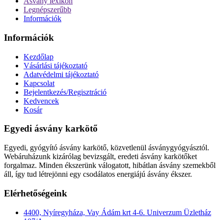
Ásvány lexikon
Legnépszerűbb
Információk
Információk
Kezdőlap
Vásárlási tájékoztató
Adatvédelmi tájékoztató
Kapcsolat
Bejelentkezés/Regisztráció
Kedvencek
Kosár
Egyedi ásvány karkötő
Egyedi, gyógyító ásvány karkötő, közvetlenül ásványgyógyásztól.
Webáruházunk kizárólag bevizsgált, eredeti ásvány karkötőket
forgalmaz. Minden ékszerünk válogatott, hibátlan ásvány szemekből
áll, így tud létrejönni egy csodálatos energiájú ásvány ékszer.
Elérhetőségeink
4400, Nyíregyháza, Vay Ádám krt 4-6. Univerzum Üzletház