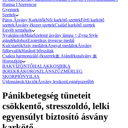
Hamsa I Szerencse
Gyermek
Szettek
Páros Ásvány Karkötők
Női karkötő szettek
Férfi karkötő
szettek
Ásvány ékszer szettek
Család karkötő szettek
Egyéb termékek
Nyakláncok
Mala
Szelenit ásvány lámpa ✨
Zyna Style
ajándékdoboz
Ezoterikus üvegcse medál
Kulcstartók
Szív medálok
Angyal medálok
Ásvány
fülbevalók
Hasított bőrszálak
Csakra harmonizáló ékszerek
🎀 Ajándékutalvány 🎀
Horoszkóp
BAK
VÍZÖNTŐ
HALAK
KOS
BIKA
IKREK
RÁK
OROSZLÁN
SZŰZ
MÉRLEG
SKORPIÓ
NYILAS
Újdonságok
Akciók
Ásvány lexikon
Legnépszerűbb
Pánikbetegség tüneteit
csökkentő, stresszoldó, lelki
egyensúlyt biztosító ásvány
karkötő