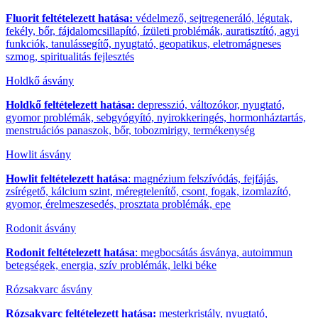
Fluorit feltételezett hatása:
védelmező, sejtregeneráló, légutak,
fekély, bőr, fájdalomcsillapító, ízületi problémák, auratisztító, agyi
funkciók, tanulássegítő, nyugtató, geopatikus, eletromágneses
szmog, spiritualitás fejlesztés
Holdkő ásvány
Holdkő feltételezett hatása:
depresszió, változókor, nyugtató,
gyomor problémák, sebgyógyító, nyirokkeringés, hormonháztartás,
menstruációs panaszok, bőr, tobozmirigy, termékenység
Howlit ásvány
Howlit feltételezett hatása
: magnézium felszívódás, fejfájás,
zsírégető, kálcium szint, méregtelenítő, csont, fogak, izomlazító,
gyomor, érelmeszesedés, prosztata problémák, epe
Rodonit ásvány
Rodonit feltételezett hatása
: megbocsátás ásványa, autoimmun
betegségek, energia, szív problémák, lelki béke
Rózsakvarc ásvány
Rózsakvarc feltételezett hatása:
mesterkristály, nyugtató,