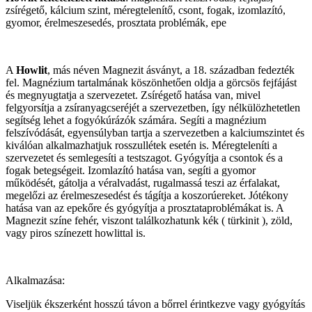
zsírégető, kálcium szint, méregtelenítő, csont, fogak, izomlazító,
gyomor, érelmeszesedés, prosztata problémák, epe
A
Howlit
, más néven Magnezit ásványt, a 18. században fedezték
fel. Magnézium tartalmának köszönhetően oldja a görcsös fejfájást
és megnyugtatja a szervezetet. Zsírégető hatása van, mivel
felgyorsítja a zsíranyagcseréjét a szervezetben, így nélkülözhetetlen
segítség lehet a fogyókúrázók számára. Segíti a magnézium
felszívódását, egyensúlyban tartja a szervezetben a kalciumszintet és
kiválóan alkalmazhatjuk rosszullétek esetén is. Méregteleníti a
szervezetet és semlegesíti a testszagot. Gyógyítja a csontok és a
fogak betegségeit. Izomlazító hatása van, segíti a gyomor
működését, gátolja a véralvadást, rugalmassá teszi az érfalakat,
megelőzi az érelmeszesedést és tágítja a koszorúereket. Jótékony
hatása van az epekőre és gyógyítja a prosztataproblémákat is. A
Magnezit színe fehér, viszont találkozhatunk kék ( türkinit ), zöld,
vagy piros színezett howlittal is.
Alkalmazása:
Viseljük ékszerként hosszú távon a bőrrel érintkezve vagy gyógyítás