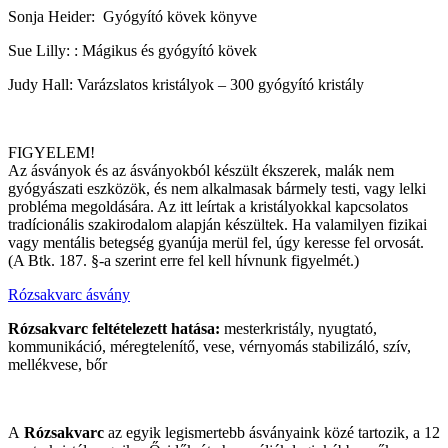
Sonja Heider: Gyógyító kövek könyve
Sue Lilly: : Mágikus és gyógyító kövek
Judy Hall: Varázslatos kristályok – 300 gyógyító kristály
FIGYELEM!
Az ásványok és az ásványokból készült ékszerek, malák nem
gyógyászati eszközök, és nem alkalmasak bármely testi, vagy lelki
probléma megoldására. Az itt leírtak a kristályokkal kapcsolatos
tradícionális szakirodalom alapján készültek. Ha valamilyen fizikai
vagy mentális betegség gyanúja merül fel, úgy keresse fel orvosát.
(A Btk. 187. §-a szerint erre fel kell hívnunk figyelmét.)
Rózsakvarc ásvány
Rózsakvarc feltételezett hatása:
mesterkristály, nyugtató,
kommunikáció, méregtelenítő, vese, vérnyomás stabilizáló, szív,
mellékvese, bőr
A
Rózsakvarc
az egyik legismertebb ásványaink közé tartozik, a 12