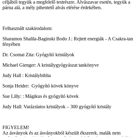
céljából tegyük a megfelelő testrészre. Alvászavar esetén, tegyük a
párna alá, a mély pihentető alvás elérése érdekében.
Felhasznált szakirodalom:
Sharamon Shalila-Baginski Bodo J.: Rejtett energiák - A Csakra-tan
fényében
Dr. Csomai Zita: Gyógyító kristályok
Michael Gienger: A kristálygyógyászat tankönyve
Judy Hall : Kristálybiblia
Sonja Heider: Gyógyító kövek könyve
Sue Lilly: : Mágikus és gyógyító kövek
Judy Hall: Varázslatos kristályok – 300 gyógyító kristály
FIGYELEM!
Az ásványok és az ásványokból készült ékszerek, malák nem