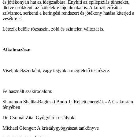
és jótékonyan hat az idegzsábára. Enyhíti az epilepsziás tüneteket,
illetve csökkenti az ízületekre fájdalmakat is. A kunzit erősíti a
szívizmot, serkenti a keringési rendszert és jótékony hatása kiterjed a
vesékre is.
Létezik belőle rózsaszín, zöld és színtelen változat is.
Alkalmazása:
Viseljük ékszerként, vagy tegyük a megfelelő testrészre.
Felhasznált szakirodalom:
Sharamon Shalila-Baginski Bodo J.: Rejtett energiák - A Csakra-tan
fényében
Dr. Csomai Zita: Gyógyító kristályok
Michael Gienger: A kristálygyógyászat tankönyve