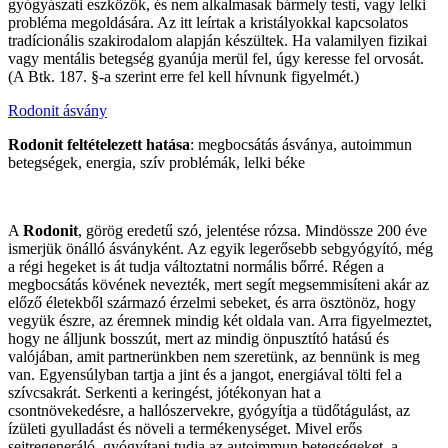
gyógyászati eszközök, és nem alkalmasak bármely testi, vagy lelki
probléma megoldására. Az itt leírtak a kristályokkal kapcsolatos
tradícionális szakirodalom alapján készültek. Ha valamilyen fizikai
vagy mentális betegség gyanúja merül fel, úgy keresse fel orvosát.
(A Btk. 187. §-a szerint erre fel kell hívnunk figyelmét.)
Rodonit ásvány
Rodonit feltételezett hatása
: megbocsátás ásványa, autoimmun
betegségek, energia, szív problémák, lelki béke
A
Rodonit
, görög eredetű szó, jelentése rózsa. Mindössze 200 éve
ismerjük önálló ásványként. Az egyik legerősebb sebgyógyító, még
a régi hegeket is át tudja változtatni normális bőrré. Régen a
megbocsátás kövének nevezték, mert segít megsemmisíteni akár az
előző életekből származó érzelmi sebeket, és arra ösztönöz, hogy
vegyük észre, az éremnek mindig két oldala van. Arra figyelmeztet,
hogy ne álljunk bosszút, mert az mindig önpusztító hatású és
valójában, amit partnerünkben nem szeretünk, az bennünk is meg
van. Egyensúlyban tartja a jint és a jangot, energiával tölti fel a
szívcsakrát. Serkenti a keringést, jótékonyan hat a
csontnövekedésre, a hallószervekre, gyógyítja a tüdőtágulást, az
ízületi gyulladást és növeli a termékenységet. Mivel erős
sejtregeneráló, gyógyítani tudja az autoimmun betegségeket, a