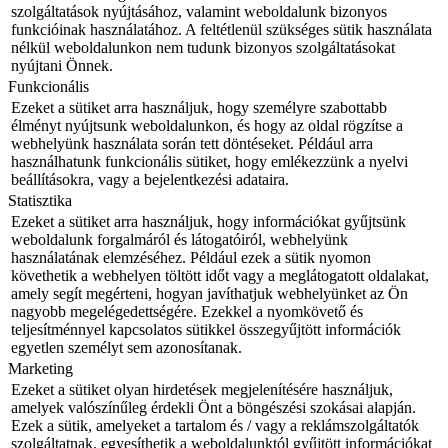
szolgáltatások nyújtásához, valamint weboldalunk bizonyos
funkcióinak használatához. A feltétlenül szükséges sütik használata
nélkül weboldalunkon nem tudunk bizonyos szolgáltatásokat
nyújtani Önnek.
Funkcionális
Ezeket a sütiket arra használjuk, hogy személyre szabottabb
élményt nyújtsunk weboldalunkon, és hogy az oldal rögzítse a
webhelyünk használata során tett döntéseket. Például arra
használhatunk funkcionális sütiket, hogy emlékezzünk a nyelvi
beállításokra, vagy a bejelentkezési adataira.
Statisztika
Ezeket a sütiket arra használjuk, hogy információkat gyűjtsünk
weboldalunk forgalmáról és látogatóiról, webhelyünk
használatának elemzéséhez. Például ezek a sütik nyomon
követhetik a webhelyen töltött időt vagy a meglátogatott oldalakat,
amely segít megérteni, hogyan javíthatjuk webhelyünket az Ön
nagyobb megelégedettségére. Ezekkel a nyomkövető és
teljesítménnyel kapcsolatos sütikkel összegyűjtött információk
egyetlen személyt sem azonosítanak.
Marketing
Ezeket a sütiket olyan hirdetések megjelenítésére használjuk,
amelyek valószínűleg érdekli Önt a böngészési szokásai alapján.
Ezek a sütik, amelyeket a tartalom és / vagy a reklámszolgáltatók
szolgáltatnak, egyesíthetik a weboldalunktól gyűjtött információkat