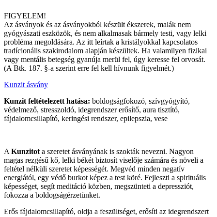
FIGYELEM!
Az ásványok és az ásványokból készült ékszerek, malák nem
gyógyászati eszközök, és nem alkalmasak bármely testi, vagy lelki
probléma megoldására. Az itt leírtak a kristályokkal kapcsolatos
tradícionális szakirodalom alapján készültek. Ha valamilyen fizikai
vagy mentális betegség gyanúja merül fel, úgy keresse fel orvosát.
(A Btk. 187. §-a szerint erre fel kell hívnunk figyelmét.)
Kunzit ásvány
Kunzit feltételezett hatása:
boldogságfokozó, szívgyógyító,
védelmező, stresszoldó, idegrendszer erősítő, aura tisztító,
fájdalomcsillapító, keringési rendszer, epilepszia, vese
A
Kunzitot
a szeretet ásványának is szokták nevezni. Nagyon
magas rezgésű kő, lelki békét biztosít viselője számára és növeli a
feltétel nélküli szeretet képességét. Megvéd minden negatív
energiától, egy védő burkot képez a test köré. Fejleszti a spirituális
képességet, segít meditáció közben, megszünteti a depressziót,
fokozza a boldogságérzetünket.
Erős fájdalomcsillapító, oldja a feszültséget, erősíti az idegrendszert