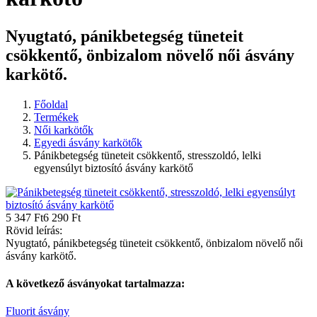
Nyugtató, pánikbetegség tüneteit
csökkentő, önbizalom növelő női ásvány
karkötő.
Főoldal
Termékek
Női karkötők
Egyedi ásvány karkötők
Pánikbetegség tüneteit csökkentő, stresszoldó, lelki
egyensúlyt biztosító ásvány karkötő
5 347 Ft
6 290 Ft
Rövid leírás:
Nyugtató, pánikbetegség tüneteit csökkentő, önbizalom növelő női
ásvány karkötő.
A következő
ásványokat
tartalmazza:
Fluorit ásvány