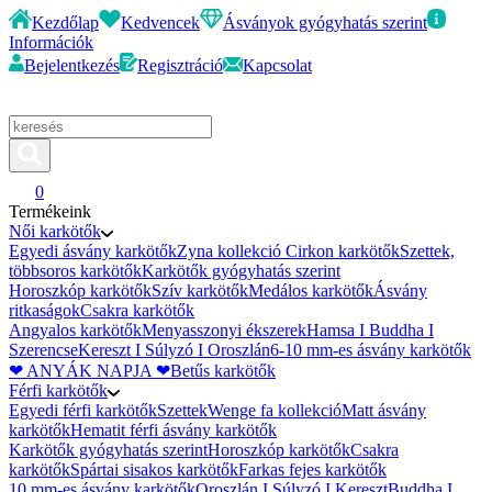
Kezdőlap
Kedvencek
Ásványok gyógyhatás szerint
Információk
Bejelentkezés
Regisztráció
Kapcsolat
0
Termékeink
Női karkötők
Egyedi ásvány karkötők
Zyna kollekció
Cirkon karkötők
Szettek,
többsoros karkötők
Karkötők gyógyhatás szerint
Horoszkóp karkötők
Szív karkötők
Medálos karkötők
Ásvány
ritkaságok
Csakra karkötők
Angyalos karkötők
Menyasszonyi ékszerek
Hamsa I Buddha I
Szerencse
Kereszt I Súlyzó I Oroszlán
6-10 mm-es ásvány karkötők
❤ ANYÁK NAPJA ❤
Betűs karkötők
Férfi karkötők
Egyedi férfi karkötők
Szettek
Wenge fa kollekció
Matt ásvány
karkötők
Hematit férfi ásvány karkötők
Karkötők gyógyhatás szerint
Horoszkóp karkötők
Csakra
karkötők
Spártai sisakos karkötők
Farkas fejes karkötők
10 mm-es ásvány karkötők
Oroszlán I Súlyzó I Kereszt
Buddha I