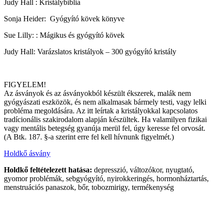
Judy Hall : Kristálybiblia
Sonja Heider: Gyógyító kövek könyve
Sue Lilly: : Mágikus és gyógyító kövek
Judy Hall: Varázslatos kristályok – 300 gyógyító kristály
FIGYELEM!
Az ásványok és az ásványokból készült ékszerek, malák nem
gyógyászati eszközök, és nem alkalmasak bármely testi, vagy lelki
probléma megoldására. Az itt leírtak a kristályokkal kapcsolatos
tradícionális szakirodalom alapján készültek. Ha valamilyen fizikai
vagy mentális betegség gyanúja merül fel, úgy keresse fel orvosát.
(A Btk. 187. §-a szerint erre fel kell hívnunk figyelmét.)
Holdkő ásvány
Holdkő feltételezett hatása:
depresszió, változókor, nyugtató,
gyomor problémák, sebgyógyító, nyirokkeringés, hormonháztartás,
menstruációs panaszok, bőr, tobozmirigy, termékenység