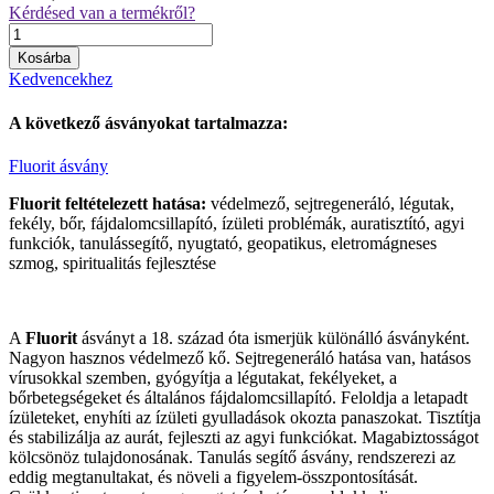
Kérdésed van a termékről?
Kosárba
Kedvencekhez
A következő
ásványokat
tartalmazza:
Fluorit ásvány
Fluorit feltételezett hatása:
védelmező, sejtregeneráló, légutak,
fekély, bőr, fájdalomcsillapító, ízületi problémák, auratisztító, agyi
funkciók, tanulássegítő, nyugtató, geopatikus, eletromágneses
szmog, spiritualitás fejlesztése
A
Fluorit
ásványt a 18. század óta ismerjük különálló ásványként.
Nagyon hasznos védelmező kő. Sejtregeneráló hatása van, hatásos
vírusokkal szemben, gyógyítja a légutakat, fekélyeket, a
bőrbetegségeket és általános fájdalomcsillapító. Feloldja a letapadt
ízületeket, enyhíti az ízületi gyulladások okozta panaszokat. Tisztítja
és stabilizálja az aurát, fejleszti az agyi funkciókat. Magabiztosságot
kölcsönöz tulajdonosának. Tanulás segítő ásvány, rendszerezi az
eddig megtanultakat, és növeli a figyelem-összpontosítását.