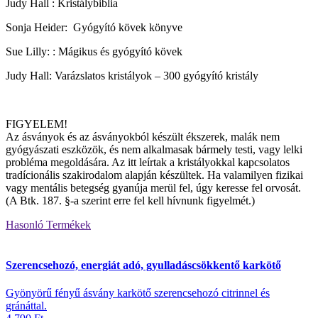
Judy Hall : Kristálybiblia
Sonja Heider: Gyógyító kövek könyve
Sue Lilly: : Mágikus és gyógyító kövek
Judy Hall: Varázslatos kristályok – 300 gyógyító kristály
FIGYELEM!
Az ásványok és az ásványokból készült ékszerek, malák nem
gyógyászati eszközök, és nem alkalmasak bármely testi, vagy lelki
probléma megoldására. Az itt leírtak a kristályokkal kapcsolatos
tradícionális szakirodalom alapján készültek. Ha valamilyen fizikai
vagy mentális betegség gyanúja merül fel, úgy keresse fel orvosát.
(A Btk. 187. §-a szerint erre fel kell hívnunk figyelmét.)
Hasonló
Termékek
Szerencsehozó, energiát adó, gyulladáscsökkentő karkötő
Gyönyörű fényű ásvány karkötő szerencsehozó citrinnel és
gránáttal.