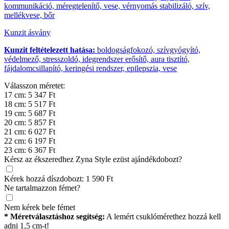
kommunikáció, méregtelenítő, vese, vérnyomás stabilizáló, szív,
mellékvese, bőr
Kunzit ásvány
Kunzit feltételezett hatása:
boldogságfokozó, szívgyógyító,
védelmező, stresszoldó, idegrendszer erősítő, aura tisztító,
fájdalomcsillapító, keringési rendszer, epilepszia, vese
Válasszon méretet:
17 cm: 5 347 Ft
18 cm: 5 517 Ft
19 cm: 5 687 Ft
20 cm: 5 857 Ft
21 cm: 6 027 Ft
22 cm: 6 197 Ft
23 cm: 6 367 Ft
Kérsz az ékszeredhez Zyna Style ezüst ajándékdobozt?
Kérek hozzá díszdobozt: 1 590 Ft
Ne tartalmazzon fémet?
Nem kérek bele fémet
* Méretválasztáshoz segítség:
A lemért csuklómérethez hozzá kell
adni 1,5 cm-t!