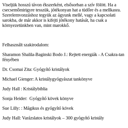
Viseljük hosszú távon ékszerként, elsősorban a szív fölött. Ha a
csecsemőmirigyre tesszük, jótékonyan hat a tüdőre és a mellkasra.
Szerelemvonzáshoz tegyük az ágyunk mellé, vagy a kapcsolati
sarokba, de már akkor is kifejti jótékony hatását, ha csak a
környezetünkben van, mint marokkő.
Felhasznált szakirodalom:
Sharamon Shalila-Baginski Bodo J.: Rejtett energiák - A Csakra-tan
fényében
Dr. Csomai Zita: Gyógyító kristályok
Michael Gienger: A kristálygyógyászat tankönyve
Judy Hall : Kristálybiblia
Sonja Heider: Gyógyító kövek könyve
Sue Lilly: : Mágikus és gyógyító kövek
Judy Hall: Varázslatos kristályok – 300 gyógyító kristály