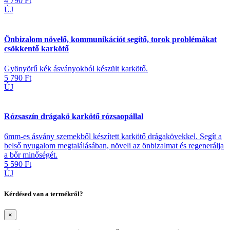
4 790 Ft
ÚJ
Önbizalom növelő, kommunikációt segítő, torok problémákat
csökkentő karkötő
Gyönyörű kék ásványokból készült karkötő.
5 790 Ft
ÚJ
Rózsaszín drágakö karkötő rózsaopállal
6mm-es ásvány szemekből készített karkötő drágakövekkel. Segít a
belső nyugalom megtalálásában, növeli az önbizalmat és regenerálja
a bőr minőségét.
5 590 Ft
ÚJ
Kérdésed van a termékről?
×