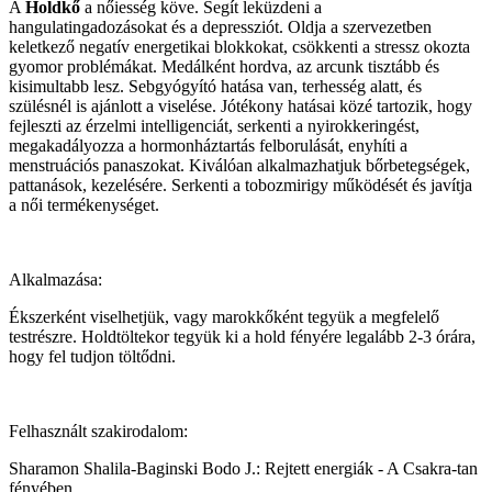
A
Holdkő
a nőiesség köve. Segít leküzdeni a
hangulatingadozásokat és a depressziót. Oldja a szervezetben
keletkező negatív energetikai blokkokat, csökkenti a stressz okozta
gyomor problémákat. Medálként hordva, az arcunk tisztább és
kisimultabb lesz. Sebgyógyító hatása van, terhesség alatt, és
szülésnél is ajánlott a viselése. Jótékony hatásai közé tartozik, hogy
fejleszti az érzelmi intelligenciát, serkenti a nyirokkeringést,
megakadályozza a hormonháztartás felborulását, enyhíti a
menstruációs panaszokat. Kiválóan alkalmazhatjuk bőrbetegségek,
pattanások, kezelésére. Serkenti a tobozmirigy működését és javítja
a női termékenységet.
Alkalmazása:
Ékszerként viselhetjük, vagy marokkőként tegyük a megfelelő
testrészre. Holdtöltekor tegyük ki a hold fényére legalább 2-3 órára,
hogy fel tudjon töltődni.
Felhasznált szakirodalom:
Sharamon Shalila-Baginski Bodo J.: Rejtett energiák - A Csakra-tan
fényében