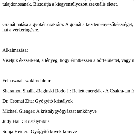
tulajdonosának. Biztosítja a kiegyensúlyozott szexuális életet.
Gránát hatása a gyökér-csakrára: A gránát a kezdeményezőkészséget, ön
hat a vérkeringésre.
Alkalmazása:
Viseljük ékszerként, a lényeg, hogy érintkezzen a bőrfelülettel, vagy
Felhasznált szakirodalom:
Sharamon Shalila-Baginski Bodo J.: Rejtett energiák - A Csakra-tan 
Dr. Csomai Zita: Gyógyító kristályok
Michael Gienger: A kristálygyógyászat tankönyve
Judy Hall : Kristálybiblia
Sonja Heider: Gyógyító kövek könyve