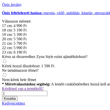
Ónix ásvány
Ónix feltételezett hatása:
energia, védő, stabilitás, kitartás, stresszo
Válasszon méretet:
17 cm: 4 990 Ft
18 cm: 5 190 Ft
19 cm: 5 390 Ft
20 cm: 5 590 Ft
21 cm: 5 790 Ft
22 cm: 5 990 Ft
23 cm: 6 190 Ft
Kérsz az ékszeredhez Zyna Style ezüst ajándékdobozt?
Kérek hozzá díszdobozt: 1 590 Ft
Ne tartalmazzon fémet?
Nem kérek bele fémet
* Méretválasztáshoz segítség:
A lemért csuklómérethez hozzá kell ad
Kérdésed van a termékről?
Kosárba
Kedvencekhez