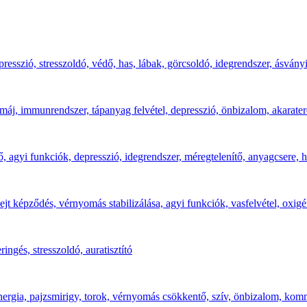
epresszió, stresszoldó, védő, has, lábak, görcsoldó, idegrendszer, ásvá
, máj, immunrendszer, tápanyag felvétel, depresszió, önbizalom, akarater
ő, agyi funkciók, depresszió, idegrendszer, méregtelenítő, anyagcsere, 
sejt képződés, vérnyomás stabilizálása, agyi funkciók, vasfelvétel, oxigé
ingés, stresszoldó, auratisztító
ergia, pajzsmirigy, torok, vérnyomás csökkentő, szív, önbizalom, kommu