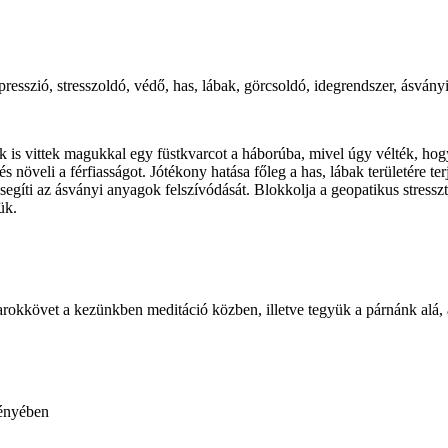
epresszió, stresszoldó, védő, has, lábak, görcsoldó, idegrendszer, ásvá
is vittek magukkal egy füstkvarcot a háborúba, mivel úgy vélték, hogy 
s növeli a férfiasságot. Jótékony hatása főleg a has, lábak területére ter
lősegíti az ásványi anyagok felszívódását. Blokkolja a geopatikus stresszt
ük.
rokkövet a kezünkben meditáció közben, illetve tegyük a párnánk alá, a
fényében