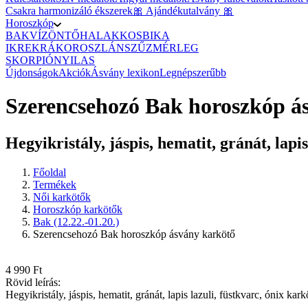
Csakra harmonizáló ékszerek
🎀 Ajándékutalvány 🎀
Horoszkóp
BAK
VÍZÖNTŐ
HALAK
KOS
BIKA
IKREK
RÁK
OROSZLÁN
SZŰZ
MÉRLEG
SKORPIÓ
NYILAS
Újdonságok
Akciók
Ásvány lexikon
Legnépszerűbb
Szerencsehozó Bak horoszkóp á
Hegyikristály, jáspis, hematit, gránát, lapis
Főoldal
Termékek
Női karkötők
Horoszkóp karkötők
Bak (12.22.-01.20.)
Szerencsehozó Bak horoszkóp ásvány karkötő
4 990 Ft
Rövid leírás:
Hegyikristály, jáspis, hematit, gránát, lapis lazuli, füstkvarc, ónix kark