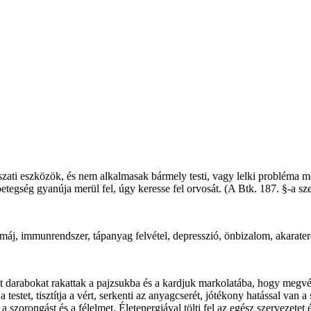
i eszközök, és nem alkalmasak bármely testi, vagy lelki probléma megol
tegség gyanúja merül fel, úgy keresse fel orvosát. (A Btk. 187. §-a szer
, máj, immunrendszer, tápanyag felvétel, depresszió, önbizalom, akarater
 darabokat rakattak a pajzsukba és a kardjuk markolatába, hogy megvéd
 testet, tisztítja a vért, serkenti az anyagcserét, jótékony hatással van
 a szorongást és a félelmet. Életenergiával tölti fel az egész szervezetet 