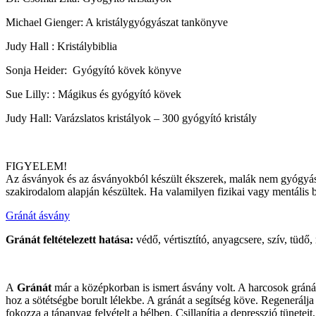
Michael Gienger: A kristálygyógyászat tankönyve
Judy Hall : Kristálybiblia
Sonja Heider: Gyógyító kövek könyve
Sue Lilly: : Mágikus és gyógyító kövek
Judy Hall: Varázslatos kristályok – 300 gyógyító kristály
FIGYELEM!
Az ásványok és az ásványokból készült ékszerek, malák nem gyógyászat
szakirodalom alapján készültek. Ha valamilyen fizikai vagy mentális be
Gránát ásvány
Gránát feltételezett hatása:
védő, vértisztító, anyagcsere, szív, tüdő
A
Gránát
már a középkorban is ismert ásvány volt. A harcosok gránát
hoz a sötétségbe borult lélekbe. A gránát a segítség köve. Regenerálja a
fokozza a tápanyag felvételt a bélben. Csillapítja a depresszió tüneteit,