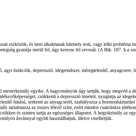
i eszközök, és nem alkalmasak bármely testi, vagy lelki probléma megol
tegség gyanúja merül fel, úgy keresse fel orvosát. (A Btk. 187. §-a szer
ő, agyi funkciók, depresszió, idegrendszer, méregtelenítő, anyagcsere, 
 mesterkristály egyike. A hagyományok úgy tartják, hogy megvéd a dém
mlékezőképességet, csökkenti a depresszió tüneteit, nyugtatja az idegeke
enítő hatású, serkenti az anyagcserét, szabályozza a hormonháztartást és 
ály tartalmazza az összes létező színt, ezért minden csakránkra jótékon
csökken és szinten tartja az egészséges állapotot. A hegyikristály az e
ármilyen ásvánnyal együtt használhatjuk, illetve viselhetjük.