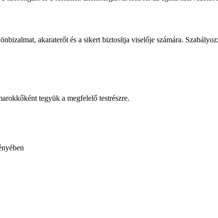
bizalmat, akaraterőt és a sikert biztosítja viselője számára. Szabályoz
 marokkőként tegyük a megfelelő testrészre.
fényében