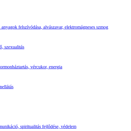
nyi anyagok felszívódása, alvászavar, elektromágneses szmog
ő, szexualitás
hormonháztartás, vércukor, energia
nellátás
nikáció, spiritualitás fejlődése, védelem