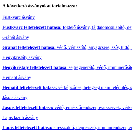
A következő
ásványokat
tartalmazza:
Füstkvarc ásvány
Füstkvarc feltételezett hatása:
földelő ásvány, fájdalomcsillapító, d
Gránát ásvány
Gránát feltételezett hatása:
védő, vértisztító, anyagcsere, szív, tüdő
Hegyikristály ásvány
Hegyikristály feltételezett hatása
: sejtregeneráló, védő, immunerősít
Hematit ásvány
Hematit feltételezett hatása
: vérképződés, betegség utáni felépülés, 
Jáspis ásvány
Jáspis feltételezett hatása:
védő, emésztőrendszer, ivarszervek, vérker
Lapis lazuli ásvány
Lapis feltételezett hatása:
stresszoldó, depresszió, immunrendszer, en