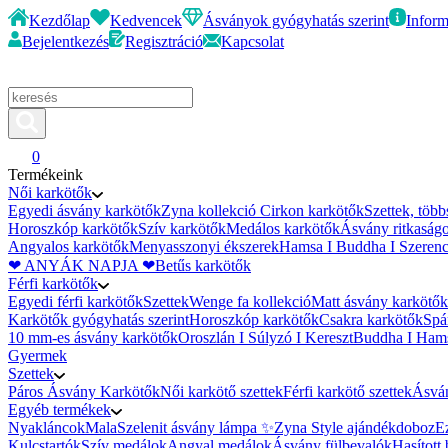
Kezdőlap
Kedvencek
Ásványok gyógyhatás szerint
Inform
Bejelentkezés
Regisztráció
Kapcsolat
0
Termékeink
Női karkötők
Egyedi ásvány karkötők
Zyna kollekció
Cirkon karkötők
Szettek, töb
Horoszkóp karkötők
Szív karkötők
Medálos karkötők
Ásvány ritkaság
Angyalos karkötők
Menyasszonyi ékszerek
Hamsa I Buddha I Szerenc
❤ ANYÁK NAPJA ❤
Betűs karkötők
Férfi karkötők
Egyedi férfi karkötők
Szettek
Wenge fa kollekció
Matt ásvány karkötők
Karkötők gyógyhatás szerint
Horoszkóp karkötők
Csakra karkötők
Spá
10 mm-es ásvány karkötők
Oroszlán I Súlyzó I Kereszt
Buddha I Hams
Gyermek
Szettek
Páros Ásvány Karkötők
Női karkötő szettek
Férfi karkötő szettek
Ásván
Egyéb termékek
Nyakláncok
Mala
Szelenit ásvány lámpa ✨
Zyna Style ajándékdoboz
E
Kulcstartók
Szív medálok
Angyal medálok
Ásvány fülbevalók
Hasított