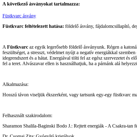
A következő
ásványokat
tartalmazza:
Füstkvarc ásvány
Füstkvarc feltételezett hatása:
földelő ásvány, fájdalomcsillapító, d
A
Füstkvarc
az egyik legerősebb földelő ásványunk. Régen a katonák 
feszültséget, a stresszt, védelmet nyújt a negatív energiákkal szemben é
idegrendszert és a hátat. Energiával tölti fel az egész szervezetet és e
fel a teret. Alvászavar ellen is használhatjuk, ha a párnánk alá helyezz
Alkalmazása:
Hosszú távon viseljük ékszerként, vagy tartsunk egy-egy füstkvarc ma
Felhasznált szakirodalom:
Sharamon Shalila-Baginski Bodo J.: Rejtett energiák - A Csakra-tan 
Dr. Csomai Zita: Gyógyító kristályok