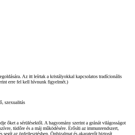
dására. Az itt leírtak a kristályokkal kapcsolatos tradícionális
int erre fel kell hívnunk figyelmét.)
ő, szexualitás
je őket a sérülésektől. A hagyomány szerint a gránát világosságot
 a szívre, tüdőre és a máj működésére. Erősíti az immunrendszert,
és segít az önfejlesztésben. Önbizalmat és akaraterőt biztosít