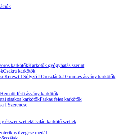
ációk
bsoros karkötők
Karkötők gyógyhatás szerint
ok
Csakra karkötők
se
Kereszt I Súlyzó I Oroszlán
6-10 mm-es ásvány karkötők
Hematit férfi ásvány karkötők
rtai sisakos karkötők
Farkas fejes karkötők
a I Szerencse
y ékszer szettek
Család karkötő szettek
zoterikus üvegcse medál
 bőrszálak