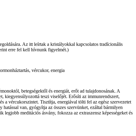
dására. Az itt leírtak a kristályokkal kapcsolatos tradícionális
int erre fel kell hívnunk figyelmét.)
hormonháztartás, vércukor, energia
onoktól, betegségektől és energiát, erőt ad tulajdonosának. A
t, kiegyensúlyozottá teszi viselőjét. Erősíti az immunrendszert,
a vércukorszintet. Tisztítja, energiával tölti fel az egész szervezetet
y hatással van, gyógyítja az összes szervünket, ezáltal bármilyen
gyik legjobb meditációs ásvány, fokozza az extraszensz képességeket és