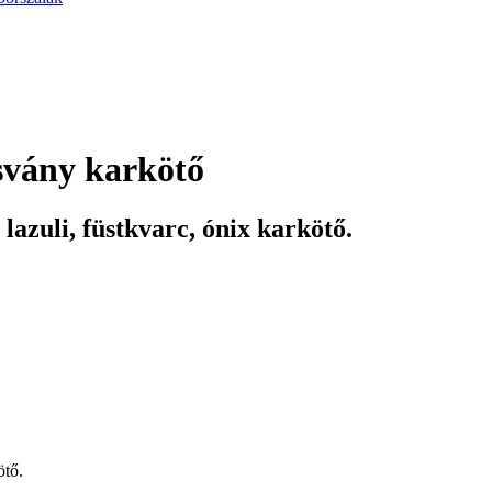
svány karkötő
 lazuli, füstkvarc, ónix karkötő.
ötő.