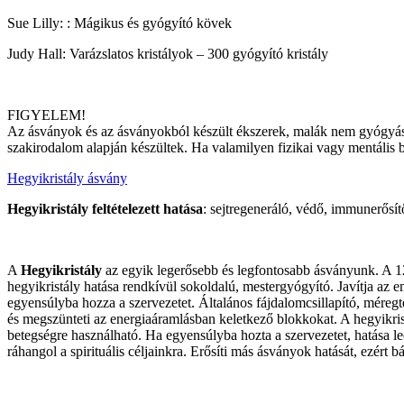
Sue Lilly: : Mágikus és gyógyító kövek
Judy Hall: Varázslatos kristályok – 300 gyógyító kristály
FIGYELEM!
Az ásványok és az ásványokból készült ékszerek, malák nem gyógyászat
szakirodalom alapján készültek. Ha valamilyen fizikai vagy mentális be
Hegyikristály ásvány
Hegyikristály feltételezett hatása
: sejtregeneráló, védő, immunerősít
A
Hegyikristály
az egyik legerősebb és legfontosabb ásványunk. A 12
hegyikristály hatása rendkívül sokoldalú, mestergyógyító. Javítja az e
egyensúlyba hozza a szervezetet. Általános fájdalomcsillapító, méregtel
és megszünteti az energiaáramlásban keletkező blokkokat. A hegyikrist
betegségre használható. Ha egyensúlyba hozta a szervezetet, hatása le
ráhangol a spirituális céljainkra. Erősíti más ásványok hatását, ezért b