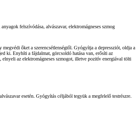
nyi anyagok felszívódása, alvászavar, elektromágneses szmog
megvédi őket a szerencsétlenségtől. Gyógyítja a depressziót, oldja a
jed ki. Enyhíti a fájdalmat, görcsoldó hatása van, erősíti az
, elnyeli az elektromágneses szmogot, illetve pozitív energiával tölti
lvászavar esetén. Gyógyítás céljából tegyük a megfelelő testrészre.