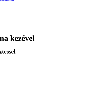
ma kezével
tessel