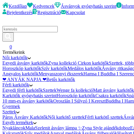
Kezdőlap
Kedvencek
Ásványok gyógyhatás szerint
Inform
Bejelentkezés
Regisztráció
Kapcsolat
0
Termékeink
Női karkötők
Egyedi ásvány karkötők
Zyna kollekció
Cirkon karkötők
Szettek, töb
Horoszkóp karkötők
Szív karkötők
Medálos karkötők
Ásvány ritkaság
Angyalos karkötők
Menyasszonyi ékszerek
Hamsa I Buddha I Szerenc
❤ ANYÁK NAPJA ❤
Betűs karkötők
Férfi karkötők
Egyedi férfi karkötők
Szettek
Wenge fa kollekció
Matt ásvány karkötők
Karkötők gyógyhatás szerint
Horoszkóp karkötők
Csakra karkötők
Spá
10 mm-es ásvány karkötők
Oroszlán I Súlyzó I Kereszt
Buddha I Hams
Gyermek
Szettek
Páros Ásvány Karkötők
Női karkötő szettek
Férfi karkötő szettek
Ásván
Egyéb termékek
Nyakláncok
Mala
Szelenit ásvány lámpa ✨
Zyna Style ajándékdoboz
E
Kulcstartók
Szív medálok
Angyal medálok
Ásvány fülbevalók
Hasított