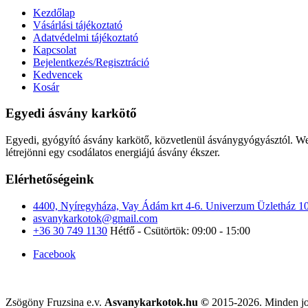
Kezdőlap
Vásárlási tájékoztató
Adatvédelmi tájékoztató
Kapcsolat
Bejelentkezés/Regisztráció
Kedvencek
Kosár
Egyedi ásvány karkötő
Egyedi, gyógyító ásvány karkötő, közvetlenül ásványgyógyásztól. Web
létrejönni egy csodálatos energiájú ásvány ékszer.
Elérhetőségeink
4400, Nyíregyháza, Vay Ádám krt 4-6. Univerzum Üzletház 1
asvanykarkotok@gmail.com
+36 30 749 1130
Hétfő - Csütörtök: 09:00 - 15:00
Facebook
Zsögöny Fruzsina e.v.
Asvanykarkotok.hu ©
2015-2026. Minden jo