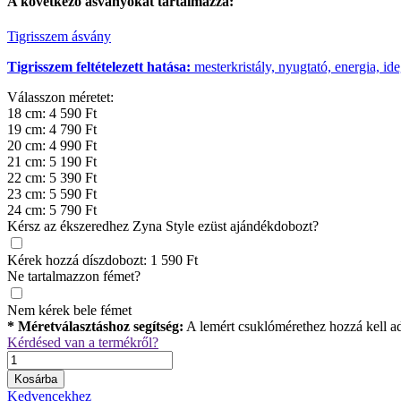
A következő
ásványokat
tartalmazza:
Tigrisszem ásvány
Tigrisszem feltételezett hatása:
mesterkristály, nyugtató, energia, id
Válasszon méretet:
18 cm: 4 590 Ft
19 cm: 4 790 Ft
20 cm: 4 990 Ft
21 cm: 5 190 Ft
22 cm: 5 390 Ft
23 cm: 5 590 Ft
24 cm: 5 790 Ft
Kérsz az ékszeredhez Zyna Style ezüst ajándékdobozt?
Kérek hozzá díszdobozt: 1 590 Ft
Ne tartalmazzon fémet?
Nem kérek bele fémet
* Méretválasztáshoz segítség:
A lemért csuklómérethez hozzá kell ad
Kérdésed van a termékről?
Kosárba
Kedvencekhez