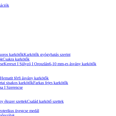
ációk
bsoros karkötők
Karkötők gyógyhatás szerint
ok
Csakra karkötők
se
Kereszt I Súlyzó I Oroszlán
6-10 mm-es ásvány karkötők
Hematit férfi ásvány karkötők
rtai sisakos karkötők
Farkas fejes karkötők
a I Szerencse
y ékszer szettek
Család karkötő szettek
zoterikus üvegcse medál
 bőrszálak