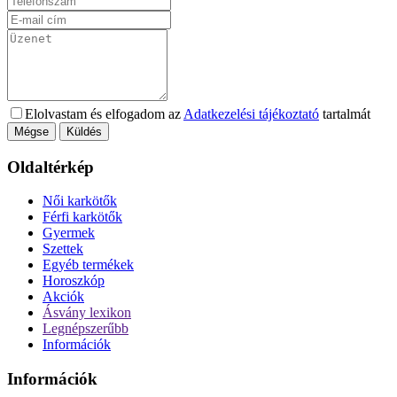
Elolvastam és elfogadom az
Adatkezelési tájékoztató
tartalmát
Mégse
Küldés
Oldaltérkép
Női karkötők
Férfi karkötők
Gyermek
Szettek
Egyéb termékek
Horoszkóp
Akciók
Ásvány lexikon
Legnépszerűbb
Információk
Információk