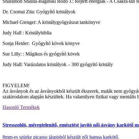
Sharamon Shalila-Baginski Bodo J.: Rejtett energiák - A Csakra-tan 
Dr. Csomai Zita: Gyógyító kristályok
Michael Gienger: A kristálygyógyászat tankönyve
Judy Hall : Kristálybiblia
Sonja Heider: Gyógyító kövek könyve
Sue Lilly: : Mágikus és gyógyító kövek
Judy Hall: Varázslatos kristályok – 300 gyógyító kristály
FIGYELEM!
Az ásványok és az ásványokból készült ékszerek, malák nem gyógyászat
szakirodalom alapján készültek. Ha valamilyen fizikai vagy mentális be
Hasonló
Termékek
Stresszoldó, méregtelenítő, emésztést javító női ásvány karkötő ma
8mm-es szürke picasso jáspisból készült női hamsa karkötő.