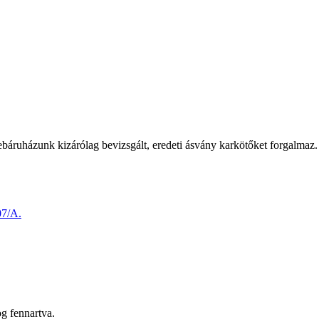
áruházunk kizárólag bevizsgált, eredeti ásvány karkötőket forgalmaz. 
07/A.
g fennartva.