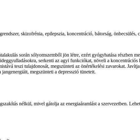
egrendszer, skizofrénia, epilepszia, koncentráció, bátorság, önbecsülés,
talakulás során sólyomszemből jön létre, ezért gyógyhatása részben m
 ideggyulladásokra, serkenti az agyi funkciókat, növeli a koncentrációs
timistává teszi tulajdonosát, megszünteti az önértékelési zavarokat. Javít
jangenergiáit, megszünteti a depresszió tüneteit.
akítás nélkül, mivel gátolja az energiaáramlást a szervezetben. Lehető