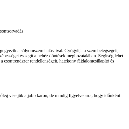
 csontsorvadás
egegyezik a sólyomszem hatásaival. Gyógyítja a szem betegségeit,
 képességet és segít a nehéz döntések meghozatalában. Segítség lehet
ja a csontrendszer rendellenségeit, hatékony fájdalomcsillapító és
leg viseljük a jobb karon, de mindig figyelve arra, hogy időnként