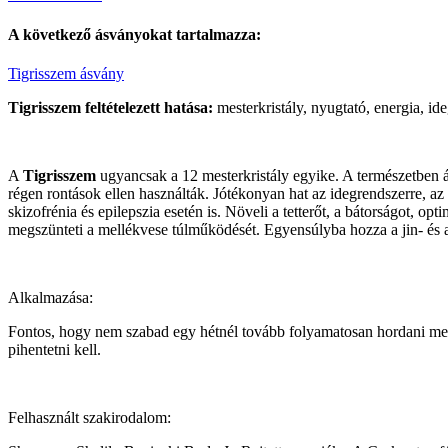
A következő
ásványokat
tartalmazza:
Tigrisszem ásvány
Tigrisszem feltételezett hatása:
mesterkristály, nyugtató, energia, id
A
Tigrisszem
ugyancsak a 12 mesterkristály egyike. A természetben á
régen rontások ellen használták. Jótékonyan hat az idegrendszerre, az
skizofrénia és epilepszia esetén is. Növeli a tetterőt, a bátorságot, op
megszünteti a mellékvese túlműködését. Egyensúlyba hozza a jin- és a 
Alkalmazása:
Fontos, hogy nem szabad egy hétnél tovább folyamatosan hordani megsz
pihentetni kell.
Felhasznált szakirodalom: