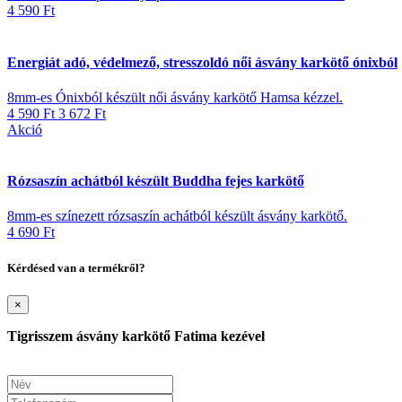
4 590 Ft
Energiát adó, védelmező, stresszoldó női ásvány karkötő ónixból
8mm-es Ónixból készült női ásvány karkötő Hamsa kézzel.
4 590 Ft
3 672 Ft
Akció
Rózsaszín achátból készült Buddha fejes karkötő
8mm-es színezett rózsaszín achátból készült ásvány karkötő.
4 690 Ft
Kérdésed van a termékről?
×
Tigrisszem ásvány karkötő Fatima kezével