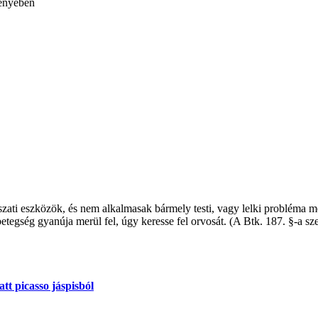
fényében
i eszközök, és nem alkalmasak bármely testi, vagy lelki probléma megol
tegség gyanúja merül fel, úgy keresse fel orvosát. (A Btk. 187. §-a szer
tt picasso jáspisból