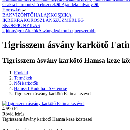
Csakra harmonizáló ékszerek
🎀 Ajándékutalvány 🎀
Horoszkóp
BAK
VÍZÖNTŐ
HALAK
KOS
BIKA
IKREK
RÁK
OROSZLÁN
SZŰZ
MÉRLEG
SKORPIÓ
NYILAS
Újdonságok
Akciók
Ásvány lexikon
Legnépszerűbb
Tigrisszem ásvány karkötő Fati
Tigrisszem ásvány karkötő Hamsa keze köz
Főoldal
Termékek
Női karkötők
Hamsa I Buddha I Szerencse
Tigrisszem ásvány karkötő Fatima kezével
4 590 Ft
Rövid leírás:
Tigrisszem ásvány karkötő Hamsa keze köztessel